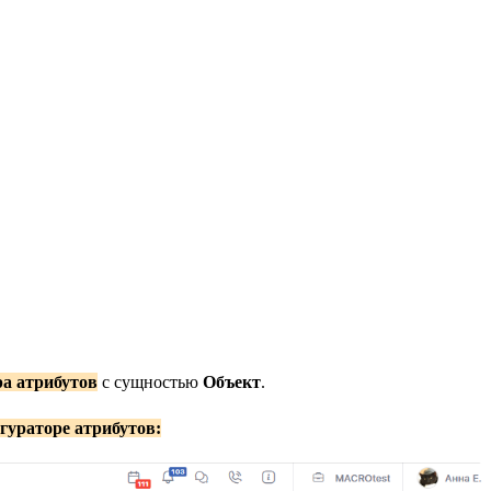
а атрибутов
с сущностью
Объект
.
гураторе атрибутов: