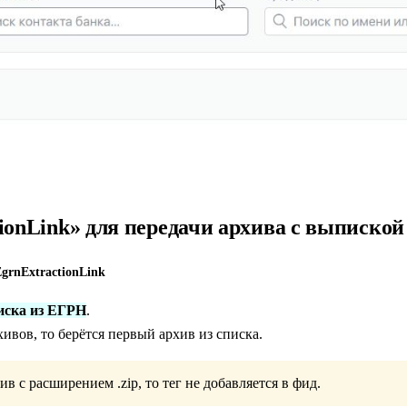
ionLink» для передачи архива с выписко
grnExtractionLink
ска из ЕГРН
.
хивов, то берётся первый архив из списка.
в с расширением .zip, то тег не добавляется в фид.