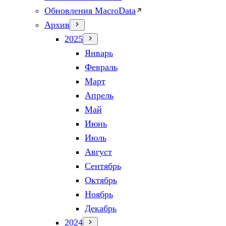
Обновления MacroData
Архив
2025
Январь
Февраль
Март
Апрель
Май
Июнь
Июль
Август
Сентябрь
Октябрь
Ноябрь
Декабрь
2024