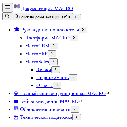
Документация
MACRO
Поиск по документации
Ctrl
K
☾
🎓 Руководство пользователя
Платформа MACRO
MacroCRM
MacroERP
MacroSales
Заявки
Недвижимость
Отчёты
💎 Полный список функционала MACRO
💼 Кейсы внедрения MACRO
🆕 Обновления и новости
📨 Техническая поддержка