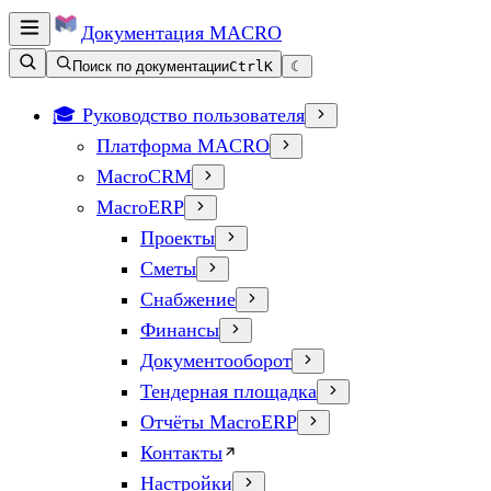
Документация
MACRO
Поиск по документации
Ctrl
K
☾
🎓 Руководство пользователя
Платформа MACRO
MacroCRM
MacroERP
Проекты
Сметы
Снабжение
Финансы
Документооборот
Тендерная площадка
Отчёты MacroERP
Контакты
Настройки