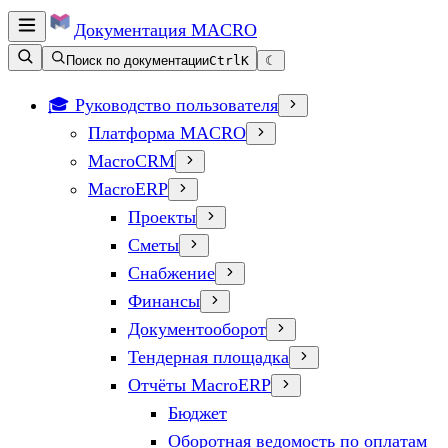
Документация
MACRO
Поиск по документации
Ctrl
K
☾
🎓 Руководство пользователя
Платформа MACRO
MacroCRM
MacroERP
Проекты
Сметы
Снабжение
Финансы
Документооборот
Тендерная площадка
Отчёты MacroERP
Бюджет
Оборотная ведомость по оплатам