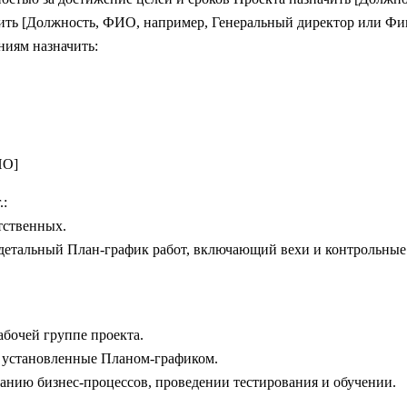
чить [Должность, ФИО, например, Генеральный директор или Фи
иям назначить:
ИО]
.:
тственных.
а детальный План-график работ, включающий вехи и контрольные
абочей группе проекта.
, установленные Планом-графиком.
санию бизнес-процессов, проведении тестирования и обучении.