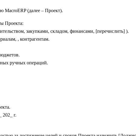
ю MacroERP (далее – Проект).
ты Проекта:
тельством, закупками, складом, финансами, [перечислить] ).
риалам, , контрагентам.
бюджетов.
нных ручных операций.
екта.
 202_ г.
остью за достижение целей и сроков Проекта назначить [Должн