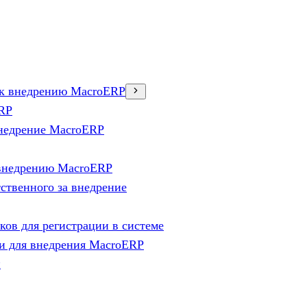
в к внедрению MacroERP
ERP
внедрение MacroERP
 внедрению MacroERP
ственного за внедрение
ов для регистрации в системе
и для внедрения MacroERP
и