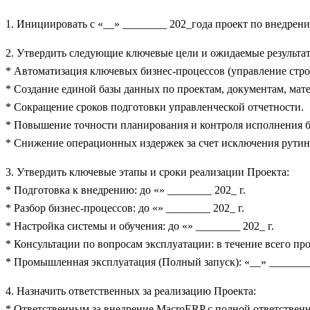
1. Инициировать с «__» ________ 202_года проект по внедрени
2. Утвердить следующие ключевые цели и ожидаемые результа
* Автоматизация ключевых бизнес-процессов (управление строи
* Создание единой базы данных по проектам, документам, мате
* Сокращение сроков подготовки управленческой отчетности.
* Повышение точности планирования и контроля исполнения 
* Снижение операционных издержек за счет исключения рути
3. Утвердить ключевые этапы и сроки реализации Проекта:
* Подготовка к внедрению: до «» ________ 202_ г.
* Разбор бизнес-процессов: до «» ________ 202_ г.
* Настройка системы и обучения: до «» ________ 202_ г.
* Консультации по вопросам эксплуатации: в течение всего про
* Промышленная эксплуатация (Полный запуск): «__» ________
4. Назначить ответственных за реализацию Проекта:
* Ответственным за внедрение MacroERP с полной ответственн