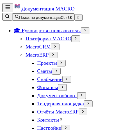
Документация
MACRO
Поиск по документации
Ctrl
K
☾
🎓 Руководство пользователя
Платформа MACRO
MacroCRM
MacroERP
Проекты
Сметы
Снабжение
Финансы
Документооборот
Тендерная площадка
Отчёты MacroERP
Контакты
Настройки