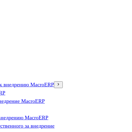
в к внедрению MacroERP
ERP
внедрение MacroERP
 внедрению MacroERP
ственного за внедрение