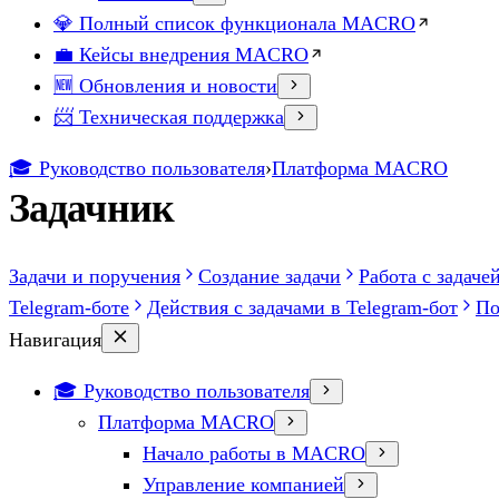
💎 Полный список функционала MACRO
💼 Кейсы внедрения MACRO
🆕 Обновления и новости
📨 Техническая поддержка
🎓 Руководство пользователя
›
Платформа MACRO
Задачник
Задачи и поручения
Создание задачи
Работа с задаче
Telegram-боте
Действия с задачами в Telegram-бот
По
Навигация
🎓 Руководство пользователя
Платформа MACRO
Начало работы в MACRO
Управление компанией