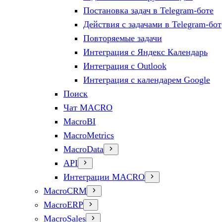
Постановка задач в Telegram-боте
Действия с задачами в Telegram-бот
Повторяемые задачи
Интеграция с Яндекс Календарь
Интеграция с Outlook
Интеграция с календарем Google
Поиск
Чат MACRO
MacroBI
MacroMetrics
MacroData
API
Интеграции MACRO
MacroCRM
MacroERP
MacroSales