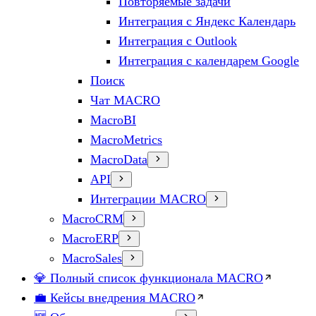
Повторяемые задачи
Интеграция с Яндекс Календарь
Интеграция с Outlook
Интеграция с календарем Google
Поиск
Чат MACRO
MacroBI
MacroMetrics
MacroData
API
Интеграции MACRO
MacroCRM
MacroERP
MacroSales
💎 Полный список функционала MACRO
💼 Кейсы внедрения MACRO