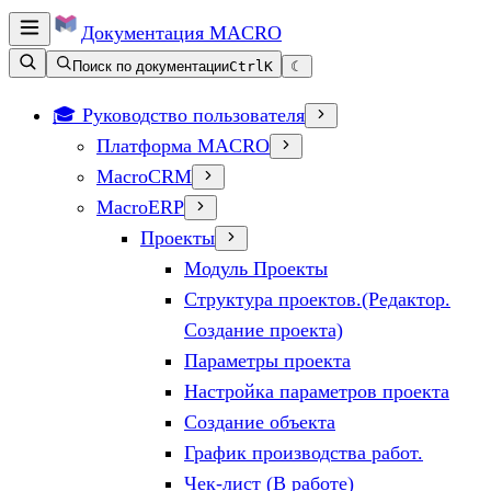
Документация
MACRO
Поиск по документации
Ctrl
K
☾
🎓 Руководство пользователя
Платформа MACRO
MacroCRM
MacroERP
Проекты
Модуль Проекты
Структура проектов.(Редактор.
Создание проекта)
Параметры проекта
Настройка параметров проекта
Создание объекта
График производства работ.
Чек-лист (В работе)