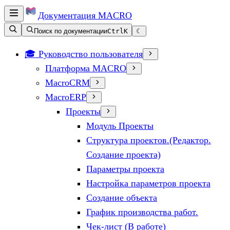
Документация
MACRO
Поиск по документации
Ctrl
K
☾
🎓 Руководство пользователя
Платформа MACRO
MacroCRM
MacroERP
Проекты
Модуль Проекты
Структура проектов.(Редактор.
Создание проекта)
Параметры проекта
Настройка параметров проекта
Создание объекта
График производства работ.
Чек-лист (В работе)