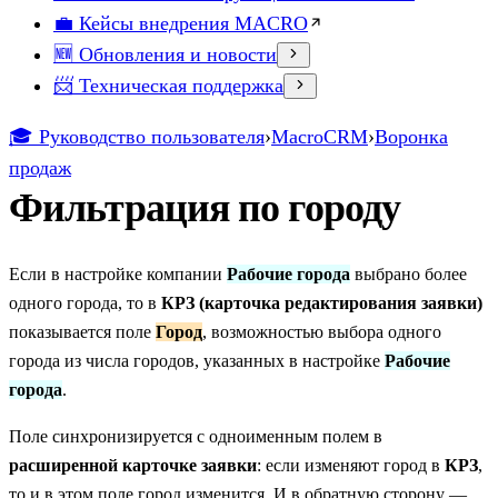
💼 Кейсы внедрения MACRO
🆕 Обновления и новости
📨 Техническая поддержка
🎓 Руководство пользователя
›
MacroCRM
›
Воронка
продаж
Фильтрация по городу
Если в настройке компании
Рабочие города
выбрано более
одного города, то в
КРЗ (карточка редактирования заявки)
показывается поле
Город
, возможностью выбора одного
города из числа городов, указанных в настройке
Рабочие
города
.
Поле синхронизируется с одноименным полем в
расширенной карточке заявки
: если изменяют город в
КРЗ
,
то и в этом поле город изменится. И в обратную сторону —