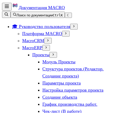
Документация
MACRO
Поиск по документации
Ctrl
K
☾
🎓 Руководство пользователя
Платформа MACRO
MacroCRM
MacroERP
Проекты
Модуль Проекты
Структура проектов.(Редактор.
Создание проекта)
Параметры проекта
Настройка параметров проекта
Создание объекта
График производства работ.
Чек-лист (В работе)