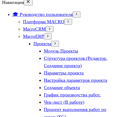
Навигация
🎓 Руководство пользователя
Платформа MACRO
MacroCRM
MacroERP
Проекты
Модуль Проекты
Структура проектов.(Редактор.
Создание проекта)
Параметры проекта
Настройка параметров проекта
Создание объекта
График производства работ.
Чек-лист (В работе)
Процент выполнения работ по
актам (КС)