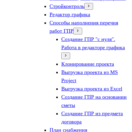
Стройконтроль
Редактор графика
Способы наполнения перечня
работ ГПР
Создание ГПР "с нуля".
Работа в редакторе графика
Клонирование проекта
Выгрузка проекта из MS
Project
Выгрузка проекта из Excel
Создание ГПР на основании
сметы
Создание ГПР из предмета
договора
План снабжения