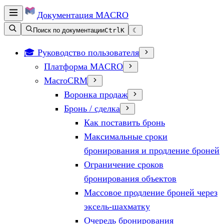
Документация
MACRO
Поиск по документации
Ctrl
K
☾
🎓 Руководство пользователя
Платформа MACRO
MacroCRM
Воронка продаж
Бронь / сделка
Как поставить бронь
Максимальные сроки
бронирования и продление броней
Ограничение сроков
бронирования объектов
Массовое продление броней через
эксель-шахматку
Очередь бронирования