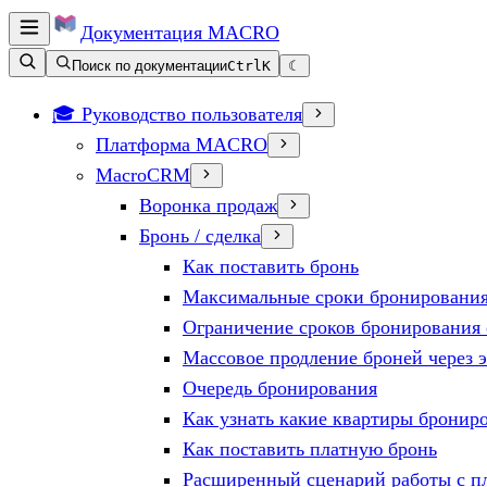
Документация
MACRO
Поиск по документации
Ctrl
K
☾
🎓 Руководство пользователя
Платформа MACRO
MacroCRM
Воронка продаж
Бронь / сделка
Как поставить бронь
Максимальные сроки бронирования
Ограничение сроков бронирования 
Массовое продление броней через 
Очередь бронирования
Как узнать какие квартиры бронир
Как поставить платную бронь
Расширенный сценарий работы с п