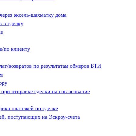
через эксель-шахматку дома
в в сделку
ке
е/по клиенту
ат/возвратов по результатам обмеров БТИ
ам
ору
при отправке сделки на согласование
ика платежей по сделке
ей, поступающих на Эскроу-счета