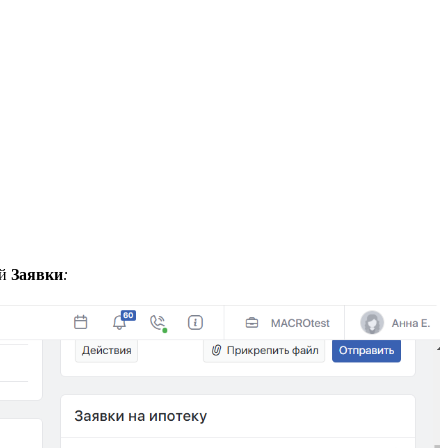
ой
Заявки
: