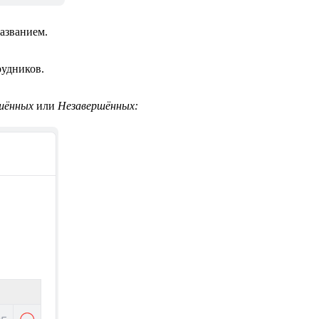
азванием.
рудников.
шённых
или
Незавершённых: