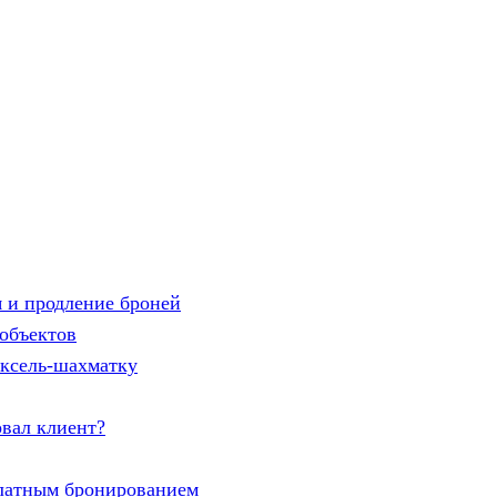
 и продление броней
объектов
эксель-шахматку
овал клиент?
латным бронированием