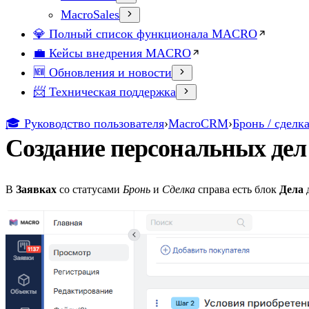
MacroSales
💎 Полный список функционала MACRO
💼 Кейсы внедрения MACRO
🆕 Обновления и новости
📨 Техническая поддержка
🎓 Руководство пользователя
›
MacroCRM
›
Бронь / сделк
Создание персональных дел
В
Заявках
со статусами
Бронь
и
Сделка
справа есть блок
Дела
д