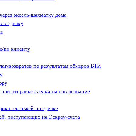
через эксель-шахматку дома
в в сделку
ке
е/по клиенту
ат/возвратов по результатам обмеров БТИ
ам
ору
при отправке сделки на согласование
ика платежей по сделке
ей, поступающих на Эскроу-счета