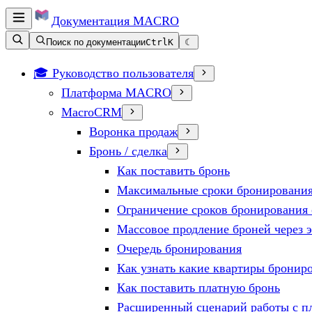
Документация
MACRO
Поиск по документации
Ctrl
K
☾
🎓 Руководство пользователя
Платформа MACRO
MacroCRM
Воронка продаж
Бронь / сделка
Как поставить бронь
Максимальные сроки бронирования
Ограничение сроков бронирования 
Массовое продление броней через 
Очередь бронирования
Как узнать какие квартиры бронир
Как поставить платную бронь
Расширенный сценарий работы с п