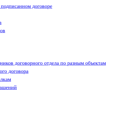
 подписанном договоре
а
ров
дников договорного отдела по разным объектам
го договора
елкам
лашений