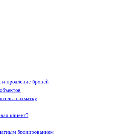
 и продление броней
объектов
эксель-шахматку
овал клиент?
латным бронированием